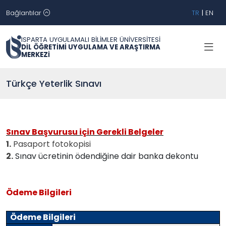
Bağlantılar
TR
|
EN
ISPARTA UYGULAMALI BİLİMLER ÜNİVERSİTESİ
DİL ÖĞRETİMİ UYGULAMA VE ARAŞTIRMA
MERKEZİ
Türkçe Yeterlik Sınavı
Sınav Başvurusu için Gerekli Belgeler
1.
Pasaport fotokopisi
2.
Sınav ücretinin ödendiğine dair banka dekontu
Ödeme Bilgileri
Ödeme Bilgileri