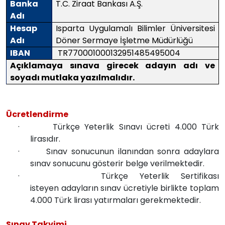
Banka
T.C. Ziraat Bankası A.Ş.
Adı
Hesap
Isparta Uygulamalı Bilimler Üniversitesi
Adı
Döner Sermaye İşletme Müdürlüğü
IBAN
TR770001000132951485495004
Açıklamaya sınava girecek adayın adı ve
soyadı mutlaka yazılmalıdır.
Ücretlendirme
·
Türkçe Yeterlik Sınavı ücreti 4.000 Türk
lirasıdır.
·
Sınav sonucunun ilanından sonra adaylara
sınav sonucunu gösterir belge verilmektedir.
·
Türkçe Yeterlik Sertifikası
isteyen adayların sınav ücretiyle birlikte toplam
4.000 Türk lirası yatırmaları gerekmektedir.
Sınav Takvimi