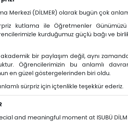
ma Merkezi (DİLMER) olarak bugün çok anlamlı
 sürpriz kutlama ile Öğretmenler Günümüzü 
 öğrencilerimizle kurduğumuz güçlü bağı ve birl
 akademik bir paylaşım değil, aynı zamanda ka
luktur. Öğrencilerimizin bu anlamlı davra
n en güzel göstergelerinden biri oldu.
lamlı sürpriz için içtenlikle teşekkür ederiz.
R
pecial and meaningful moment at ISUBÜ DİLM